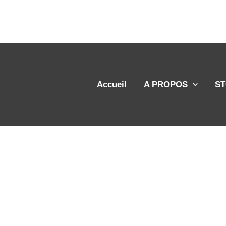
Aller
au
contenu
Accueil
A PROPOS
S