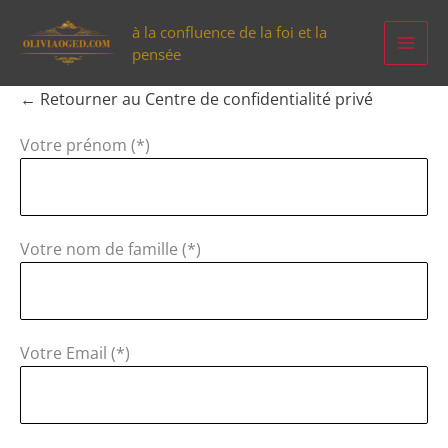
Aller
à la confluence de la foi et la
au
pensée
contenu
← Retourner au Centre de confidentialité privé
Votre prénom (*)
Votre nom de famille (*)
Votre Email (*)