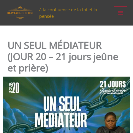
Aller
à la confluence de la foi et la
au
pensée
contenu
UN SEUL MÉDIATEUR
(JOUR 20 – 21 jours jeûne
et prière)