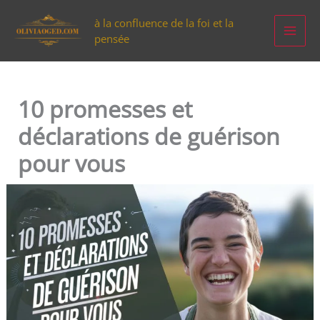
Aller
à la confluence de la foi et la
au
pensée
contenu
10 promesses et
déclarations de guérison
pour vous