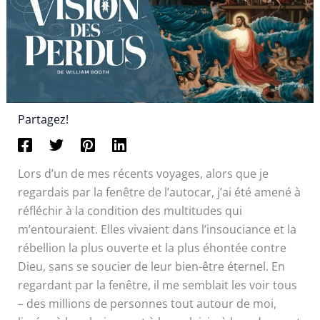
Partagez!
Lors d’un de mes récents voyages, alors que je
regardais par la fenêtre de l’autocar, j’ai été amené à
réfléchir à la condition des multitudes qui
m’entouraient. Elles vivaient dans l’insouciance et la
rébellion la plus ouverte et la plus éhontée contre
Dieu, sans se soucier de leur bien-être éternel. En
regardant par la fenêtre, il me semblait les voir tous
– des millions de personnes tout autour de moi,