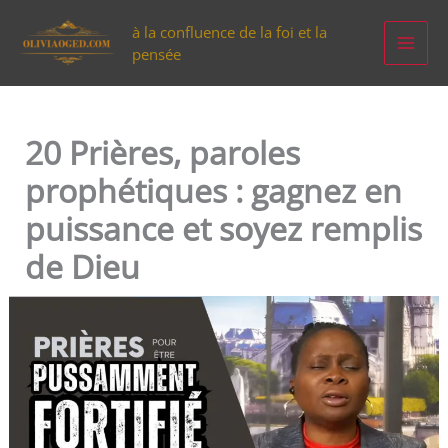
Aller
à la confluence de la foi et la
au
pensée
contenu
20 Prières, paroles
prophétiques : gagnez en
puissance et soyez remplis
de Dieu