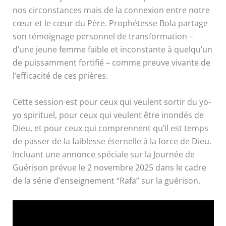
nos circonstances mais de la connexion entre notre
cœur et le cœur du Père. Prophétesse Bola partage
son témoignage personnel de transformation –
d’une jeune femme faible et inconstante à quelqu’un
de puissamment fortifié – comme preuve vivante de
l’efficacité de ces prières.
Cette session est pour ceux qui veulent sortir du yo-
yo spirituel, pour ceux qui veulent être inondés de
Dieu, et pour ceux qui comprennent qu’il est temps
de passer de la faiblesse éternelle à la force de Dieu.
Incluant une annonce spéciale sur la Journée de
Guérison prévue le 2 novembre 2025 dans le cadre
de la série d’enseignement “Rafa” sur la guérison.