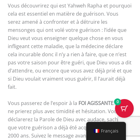
Vous découvrirez qui est Yahweh Rapha et pourquoi
cela est essentiel en matière de guérison. Vous
serez amené à confronter et à détruire les
mensonges qui ont volé votre guérison : l’idée que
Dieu veut vous enseigner quelque chose en vous
infligeant cette maladie, que la médecine déclare
cela incurable donc il n’y a rien à faire, que ce n’est
pas votre saison pour être guéri, que Dieu vous a dit
d’attendre, ou encore que vous avez déjà prié et que
si Dieu voulait vraiment vous guérir, Il l’aurait déjà
fait.
0
Vous passerez de l’espoir à la
FOI AGISSANTE
. Vous
ne prierez plus avec timidité et hésitation. Vous
déclarerez la Parole de Dieu avec audace, sachant
que votre guérison a déjà été acquise à la croix il y a
Français
2000 ans. Suivez le message avant de commencer