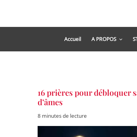
Aller
au
contenu
Accueil
A PROPOS
S
16
16 prières pour débloquer s
prières
pour
d’âmes
débloquer
sa
destinée
8 minutes de lecture
et
devenir
un
gagneur