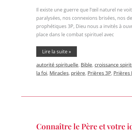
Il existe une guerre que l’œil naturel ne voi
paralysées, nos connexions brisées, nos des
prophétiques 3P, Dieu nous a invités à ouvri
place dans le combat spirituel avec
Lire la suite »
autorité spirituelle
,
Bible
,
croissance spirit
la foi
,
Miracles
,
prière
,
Prières 3P
,
Prières
Connaître
Connaître le Père et votre i
le