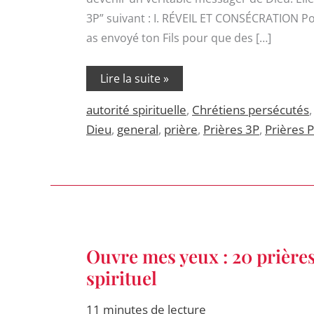
3P” suivant : I. RÉVEIL ET CONSÉCRATION Pour
as envoyé ton Fils pour que des […]
Lire la suite »
autorité spirituelle
,
Chrétiens persécutés
Dieu
,
general
,
prière
,
Prières 3P
,
Prières 
Ouvre
Ouvre mes yeux : 20 prière
mes
yeux
spirituel
:
20
prières
11 minutes de lecture