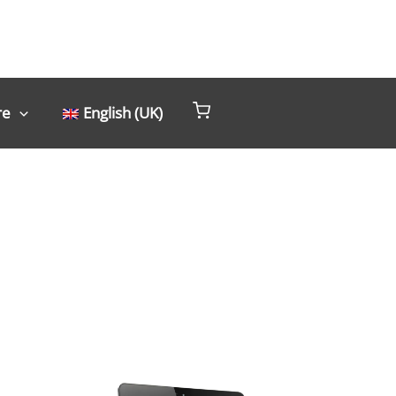
re
English (UK)
Livre gratuit !