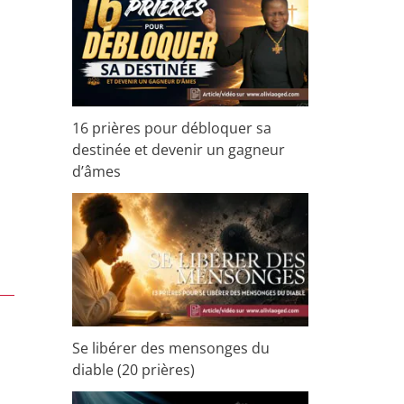
r
c
h
e
r
16 prières pour débloquer sa
destinée et devenir un gagneur
d’âmes
:
Se libérer des mensonges du
diable (20 prières)