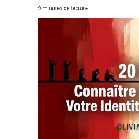
Père
et
9 minutes de lecture
votre
identité
d’enfant
de
Dieu