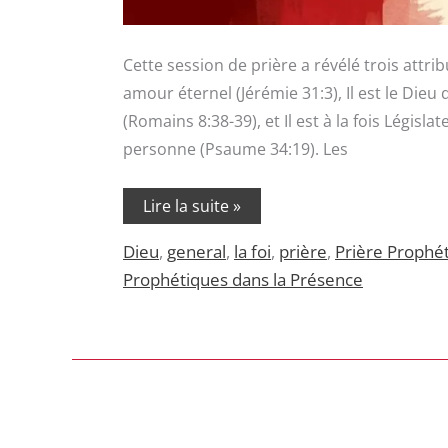
Cette session de prière a révélé trois attrib
amour éternel (Jérémie 31:3), Il est le Die
(Romains 8:38-39), et Il est à la fois Législ
personne (Psaume 34:19). Les
Lire la suite »
Dieu
,
general
,
la foi
,
prière
,
Prière Prophé
Prophétiques dans la Présence