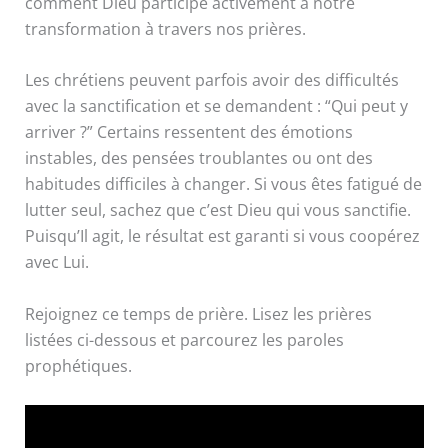
comment Dieu participe activement à notre
transformation à travers nos prières.
Les chrétiens peuvent parfois avoir des difficultés
avec la sanctification et se demandent : “Qui peut y
arriver ?” Certains ressentent des émotions
instables, des pensées troublantes ou ont des
habitudes difficiles à changer. Si vous êtes fatigué de
lutter seul, sachez que c’est Dieu qui vous sanctifie.
Puisqu’Il agit, le résultat est garanti si vous coopérez
avec Lui.
Rejoignez ce temps de prière. Lisez les prières
listées ci-dessous et parcourez les paroles
prophétiques.