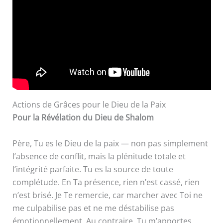
Actions de Grâces pour le Dieu de la Paix
Pour la Révélation du Dieu de Shalom
Père, Tu es le Dieu de la paix — non pas simplement
l’absence de conflit, mais la plénitude totale et
l’intégrité parfaite. Tu es la source de toute
complétude. En Ta présence, rien n’est cassé, rien
n’est brisé. Je Te remercie, car marcher avec Toi ne
me culpabilise pas et ne me déstabilise pas
émotionnellement. Au contraire, Tu m’apportes