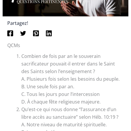
Partagez!
QCMs
Combien de fois par an le souverain
sacrificateur pouvait-il entrer dans le Saint
des Saints selon l’enseignement ?
A. Plusieurs fois selon les besoins du peuple.
B. Une seule fois par an.
C. Tous les jours pour l’intercession
D. À chaque fête religieuse majeure.
Qu’est-ce qui nous donne “l’assurance d’un
libre accès au sanctuaire” selon Héb. 10:19 ?
A. Notre niveau de maturité spirituelle.