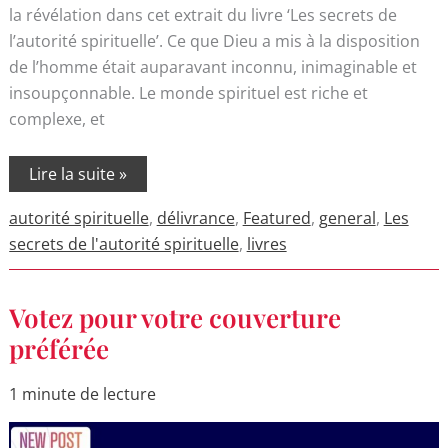
la révélation dans cet extrait du livre ‘Les secrets de
l’autorité spirituelle’. Ce que Dieu a mis à la disposition
de l’homme était auparavant inconnu, inimaginable et
insoupçonnable. Le monde spirituel est riche et
complexe, et
Lire la suite »
autorité spirituelle
,
délivrance
,
Featured
,
general
,
Les
secrets de l'autorité spirituelle
,
livres
Votez
Votez pour votre couverture
pour
votre
préférée
couverture
préférée
1 minute de lecture