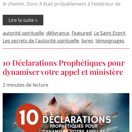
le chemin. Donc Il était probablement à l’extérieur de
Lire la suite »
autorité spirituelle
,
délivrance
,
Featured
,
Le Saint Esprit
,
Les secrets de l'autorité spirituelle
,
livres
,
témoignages
10
10 Déclarations Prophétiques pour
Déclarations
Prophétiques
dynamiser votre appel et ministère
pour
dynamiser
votre
2 minutes de lecture
appel
et
ministère