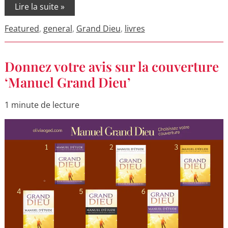
Lire la suite »
Featured
,
general
,
Grand Dieu
,
livres
Donnez
Donnez votre avis sur la couverture
votre
avis
‘Manuel Grand Dieu’
sur
la
couverture
1 minute de lecture
‘Manuel
Grand
Dieu’