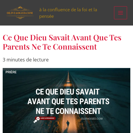
Aller
à la confluence de la foi et la
au
pensée
contenu
Ce
Ce Que Dieu Savait Avant Que Tes
Que
Dieu
Parents Ne Te Connaissent
Savait
Avant
Que
3 minutes de lecture
Tes
Parents
Ne
Te
Connaissent