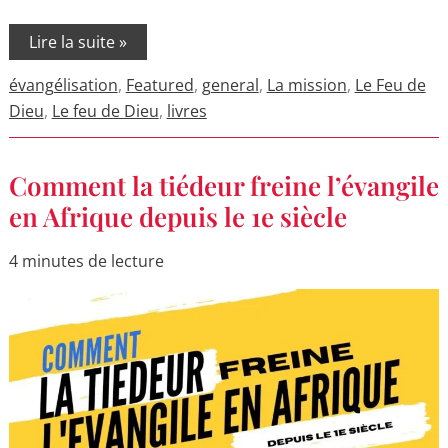
Lire la suite »
évangélisation
,
Featured
,
general
,
La mission
,
Le Feu de
Dieu
,
Le feu de Dieu
,
livres
Comment
Comment la tiédeur freine l’évangile
la
tiédeur
en Afrique depuis le 1e siècle
freine
l’évangile
en
4 minutes de lecture
Afrique
depuis
le
1e
siècle