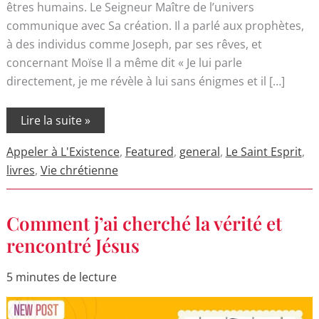
êtres humains. Le Seigneur Maître de l’univers
communique avec Sa création. Il a parlé aux prophètes,
à des individus comme Joseph, par ses rêves, et
concernant Moïse Il a même dit « Je lui parle
directement, je me révèle à lui sans énigmes et il […]
Lire la suite »
Appeler à L'Existence
,
Featured
,
general
,
Le Saint Esprit
,
livres
,
Vie chrétienne
Comment
Comment j’ai cherché la vérité et
j’ai
cherché
rencontré Jésus
la
vérité
et
5 minutes de lecture
rencontré
Jésus