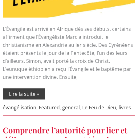
L’Évangile est arrivé en Afrique dès ses débuts, certains
affirment que l’Évangéliste Marc a introduit le
christianisme en Alexandrie au Ier siècle. Des Cyrénéens
étaient présents le jour de la Pentecôte, l’un des leurs
d’ailleurs, Simon, avait porté la croix de Christ.
L’eunuque éthiopien a reçu l’Évangile et le baptême par
une intervention divine. Ensuite,
Lire la suite »
évangélisation
,
Featured
,
general
,
Le Feu de Dieu
,
livres
Comprendre
Comprendre l’autorité pour lier et
l’autorité
pour