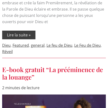
embrase et crée la faim Premièrement, la révélation de
la Parole de Dieu éclaire et embrase. Il se passe quelque
chose de puissant lorsqu’une personne a les yeux
ouverts pour voir Dieu et
Lire la suite »
Dieu
,
Featured
,
general
,
Le feu de Dieu
,
Le Feu de Dieu
,
Réveil
E-
E-book gratuit “La prééminence de
book
gratuit
la louange”
“La
prééminence
de
2 minutes de lecture
la
louange”