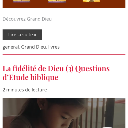
Découvrez Grand Dieu
Lire la suite »
general
,
Grand Dieu
,
livres
La
La fidélité de Dieu (3) Questions
fidélité
de
d’Etude biblique
Dieu
(3)
Questions
2 minutes de lecture
d’Etude
biblique