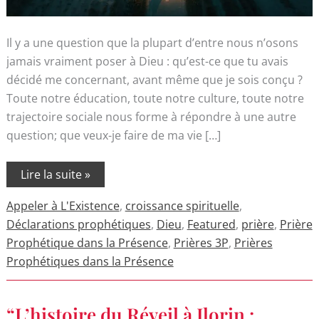
Il y a une question que la plupart d’entre nous n’osons
jamais vraiment poser à Dieu : qu’est-ce que tu avais
décidé me concernant, avant même que je sois conçu ?
Toute notre éducation, toute notre culture, toute notre
trajectoire sociale nous forme à répondre à une autre
question; que veux-je faire de ma vie […]
Lire la suite »
Appeler à L'Existence
,
croissance spirituelle
,
Déclarations prophétiques
,
Dieu
,
Featured
,
prière
,
Prière
Prophétique dans la Présence
,
Prières 3P
,
Prières
Prophétiques dans la Présence
“L’histoire
“L’histoire du Réveil à Ilorin :