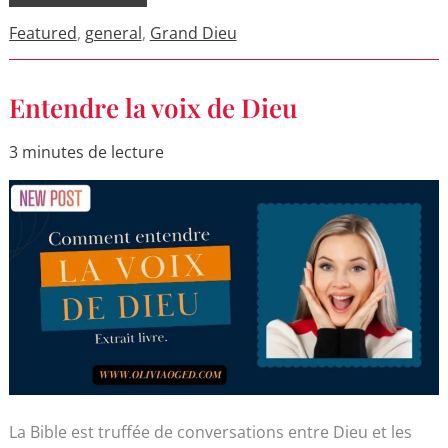
Featured
,
general
,
Grand Dieu
Entendre
Entendre la voix de Dieu
la
voix
de
3 minutes de lecture
Dieu
La Bible est truffée de conversations entre Dieu et les