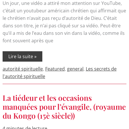
Un jour, une vidéo a attiré mon attention sur YouTube,
c’était un youtubeur américain chrétien qui affirmait que
le chrétien n’avait pas reçu d’autorité de Dieu. C’était
dans son titre, je n’ai pas cliqué sur sa vidéo. Peut-être
qu’il a mis de l’eau dans son vin dans la vidéo, comme ils
font souvent après que
Lire la suite »
autorité spirituelle
,
Featured
,
general
,
Les secrets de
l'autorité spirituelle
La
La tiédeur et les occasions
tiédeur
et
manquées pour l’évangile, (royaume
les
du Kongo (15è siècle))
occasions
manquées
pour
l’évangile,
4 minutes de lecture