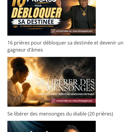
r
c
h
e
r
16 prières pour débloquer sa destinée et devenir un
gagneur d’âmes
:
Se libérer des mensonges du diable (20 prières)