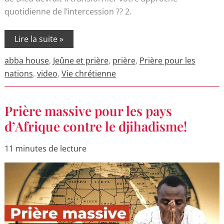
quotidienne de l’intercession ?? 2.
Lire la suite »
abba house
,
Jeûne et prière
,
prière
,
Prière pour les
nations
,
video
,
Vie chrétienne
Prière
Prière massive pour les pays
massive
pour
d’Afrique contre le djihadisme!
les
pays
d’Afrique
11 minutes de lecture
contre
le
djihadisme!