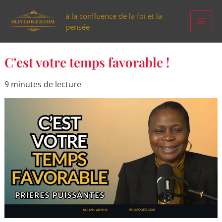
Aller
à la confluence de la foi et la
au
pensée
contenu
C’est
C’est votre temps favorable !
votre
temps
favorable
9 minutes de lecture
!