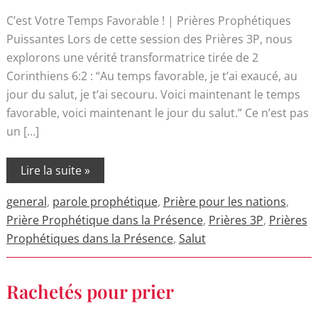
C’est Votre Temps Favorable ! | Prières Prophétiques
Puissantes Lors de cette session des Prières 3P, nous
explorons une vérité transformatrice tirée de 2
Corinthiens 6:2 : “Au temps favorable, je t’ai exaucé, au
jour du salut, je t’ai secouru. Voici maintenant le temps
favorable, voici maintenant le jour du salut.” Ce n’est pas
un […]
Lire la suite »
general
,
parole prophétique
,
Prière pour les nations
,
Prière Prophétique dans la Présence
,
Prières 3P
,
Prières
Prophétiques dans la Présence
,
Salut
Rachetés
Rachetés pour prier
pour
prier