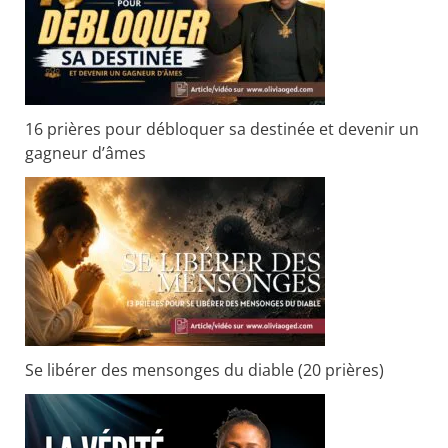
c
h
e
r
16 prières pour débloquer sa destinée et devenir un
gagneur d’âmes
:
Se libérer des mensonges du diable (20 prières)