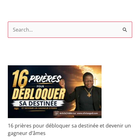
R
e
c
h
e
r
c
h
e
r
16 prières pour débloquer sa destinée et devenir un
gagneur d’âmes