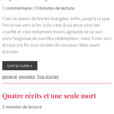
et
la
1 commentaire
/
3 minutes de lecture
paille
C’est un plaisir de lire les évangiles, enfin, jusqu’à ce que
l’on arrive vers la fin; la fin c’est là où Jésus s’est fait
crucifié et c’est nettement moins agréable de Le voir
vivre l’angoisse du sacrifice rédempteur; mais, Il s’en sort
et tout à la fin, tout va bien de nouveau. Mais avant
d’arriver
Lire la suite »
general
,
pensées
,
Top stories
Quatre
Quatre récits et une seule mort
récits
et
une
2 minutes de lecture
seule
mort