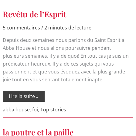
Revêtu
Revêtu de l’Esprit
de
l’Esprit
5 commentaires
/
2 minutes de lecture
Depuis deux semaines nous parlons du Saint Esprit à
Abba House et nous allons poursuivre pendant
plusieurs semaines, il y a de quoi! En tout cas je suis un
prédicateur heureux. Il y a de ces sujets qui vous
passionnent et que vous évoquez avec la plus grande
joie tout en vous sentant totalement inapte
Lire la suite »
abba house
,
foi
,
Top stories
la
la poutre et la paille
poutre