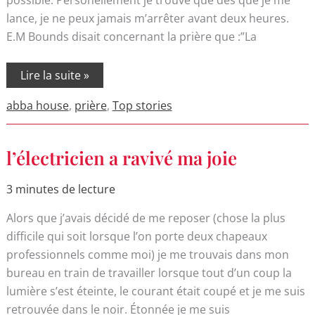
longuement
lance, je ne peux jamais m’arrêter avant deux heures.
E.M Bounds disait concernant la prière que :”La
Lire la suite »
abba house
,
prière
,
Top stories
l’électricien
l’électricien a ravivé ma joie
a
ravivé
ma
3 minutes de lecture
joie
Alors que j’avais décidé de me reposer (chose la plus
difficile qui soit lorsque l’on porte deux chapeaux
professionnels comme moi) je me trouvais dans mon
bureau en train de travailler lorsque tout d’un coup la
lumière s’est éteinte, le courant était coupé et je me suis
retrouvée dans le noir. Étonnée je me suis