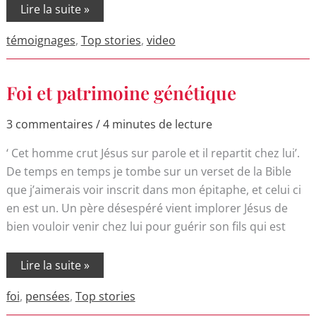
Lire la suite »
témoignages
,
Top stories
,
video
Foi
Foi et patrimoine génétique
et
patrimoine
génétique
3 commentaires
/
4 minutes de lecture
‘ Cet homme crut Jésus sur parole et il repartit chez lui’.
De temps en temps je tombe sur un verset de la Bible
que j’aimerais voir inscrit dans mon épitaphe, et celui ci
en est un. Un père désespéré vient implorer Jésus de
bien vouloir venir chez lui pour guérir son fils qui est
Lire la suite »
foi
,
pensées
,
Top stories