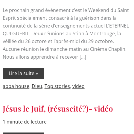
Le prochain grand événement c’est le Weekend du Saint
Esprit spécialement consacré à la guérison dans la
continuité de la série d’enseignements actuel L’ETERNEL
QUI GUERIT. Deux réunions au Stion à Montrouge, la
véillée du 26 octore et l’après-midi du 29 octobre.
Aucune réunion le dimanche matin au Cinéma Chaplin.
Nous allons apprendre à recevoir […]
Lire la suite »
abba house
,
Dieu
,
Top stories
,
video
Jésus
Jésus le Juif, (résuscité?)- vidéo
le
Juif,
(résuscité?)-
1 minute de lecture
vidéo