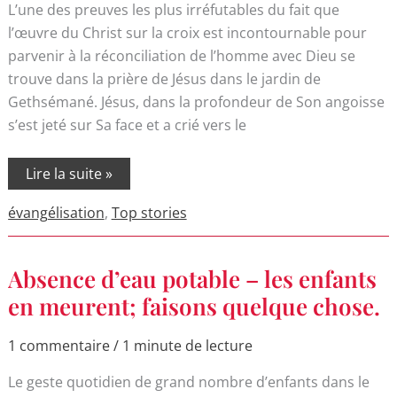
L’une des preuves les plus irréfutables du fait que
l’œuvre du Christ sur la croix est incontournable pour
parvenir à la réconciliation de l’homme avec Dieu se
trouve dans la prière de Jésus dans le jardin de
Gethsémané. Jésus, dans la profondeur de Son angoisse
s’est jeté sur Sa face et a crié vers le
Lire la suite »
évangélisation
,
Top stories
Absence
Absence d’eau potable – les enfants
d’eau
potable
en meurent; faisons quelque chose.
–
les
enfants
1 commentaire
/
1 minute de lecture
en
meurent;
Le geste quotidien de grand nombre d’enfants dans le
faisons