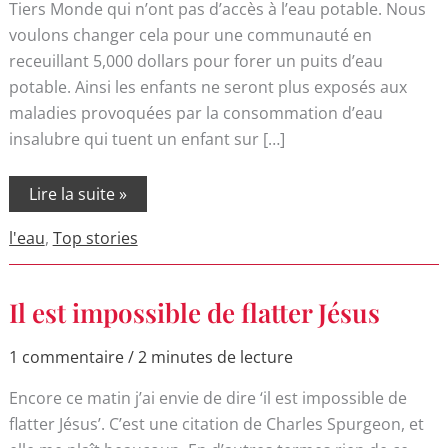
quelque
Tiers Monde qui n’ont pas d’accès à l’eau potable. Nous
chose.
voulons changer cela pour une communauté en
receuillant 5,000 dollars pour forer un puits d’eau
potable. Ainsi les enfants ne seront plus exposés aux
maladies provoquées par la consommation d’eau
insalubre qui tuent un enfant sur […]
Lire la suite »
l'eau
,
Top stories
Il
Il est impossible de flatter Jésus
est
impossible
de
1 commentaire
/
2 minutes de lecture
flatter
Jésus
Encore ce matin j’ai envie de dire ‘il est impossible de
flatter Jésus’. C’est une citation de Charles Spurgeon, et