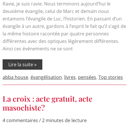
Ravie, je suis ravie. Nous terminons aujourd’hui le
deuxième évangile, celui de Marc et demain nous
entamons l’évangile de Luc, l’historien. En passant d’un
évangile à un autre, gardons à l’esprit le fait qu’il s’agit de
la même histoire racontée par quatre personnes
différentes avec des optiques légèrement différentes.
Ainsi ces événements ne se sont
Lire la suite »
abba house
,
évangélisation
,
livres
,
pensées
,
Top stories
La
La croix : acte gratuit, acte
croix
:
masochiste?
acte
gratuit,
acte
4 commentaires
/
2 minutes de lecture
masochiste?