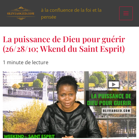
Aller
à la confluence de la foi et la
au
pensée
contenu
La
La puissance de Dieu pour guérir
puissance
de
(26/28/10; Wkend du Saint Esprit)
Dieu
pour
guérir
1 minute de lecture
(26/28/10;
Wkend
du
Saint
Esprit)