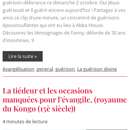
guérison délivrance ce dimanche 2 octobre. Oui Jésus
guérissait et Il guérit encore aujourd’hui ! Partagez à vos
amis ce clip d’une minute, un concentré de guérisons
époustouflantes qui ont eu lieu à Abba House.
Découvrez les témoignages de Fanny, délivrée de 30 ans
d’insomnies, 9
Lire la suite »
évangélisation
,
general
,
guérison
,
La guérison divine
La
La tiédeur et les occasions
tiédeur
et
manquées pour l’évangile, (royaume
les
du Kongo (15è siècle))
occasions
manquées
pour
l’évangile,
4 minutes de lecture
(royaume
du