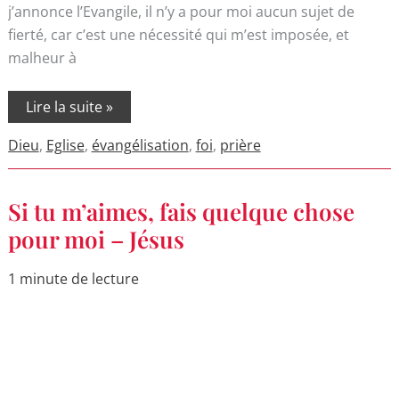
j’annonce l’Evangile, il n’y a pour moi aucun sujet de
fierté, car c’est une nécessité qui m’est imposée, et
malheur à
Lire la suite »
Dieu
,
Eglise
,
évangélisation
,
foi
,
prière
Si
Si tu m’aimes, fais quelque chose
tu
m’aimes,
pour moi – Jésus
fais
quelque
chose
1 minute de lecture
pour
moi
–
Jésus