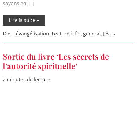
soyons en […]
Lire la suite »
Dieu
,
évangélisation
,
Featured
,
foi
,
general
,
Jésus
Sortie
Sortie du livre ‘Les secrets de
du
livre
l’autorité spirituelle’
‘Les
secrets
de
2 minutes de lecture
l’autorité
spirituelle’