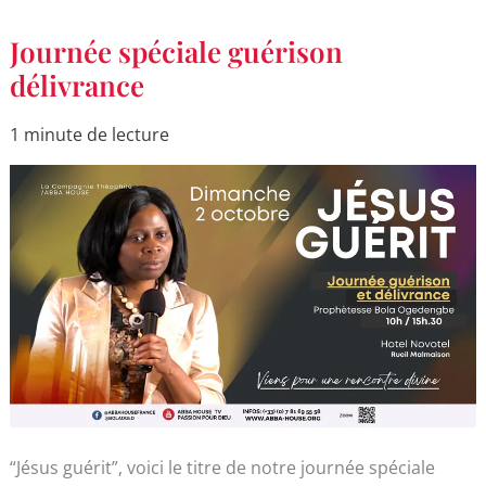
Journée
Journée spéciale guérison
spéciale
guérison
délivrance
délivrance
1 minute de lecture
“Jésus guérit”, voici le titre de notre journée spéciale