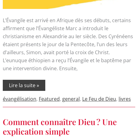
L’Évangile est arrivé en Afrique dès ses débuts, certains
affirment que l’Évangéliste Marc a introduit le
christianisme en Alexandrie au Ier siècle. Des Cyrénéens
étaient présents le jour de la Pentecôte, l’un des leurs
d’ailleurs, Simon, avait porté la croix de Christ.
L’eunuque éthiopien a reçu l’Évangile et le baptême par
une intervention divine. Ensuite,
Lire la suite »
évangélisation
,
Featured
,
general
,
Le Feu de Dieu
,
livres
Comment
Comment connaître Dieu ? Une
connaître
Dieu ?
explication simple
Une