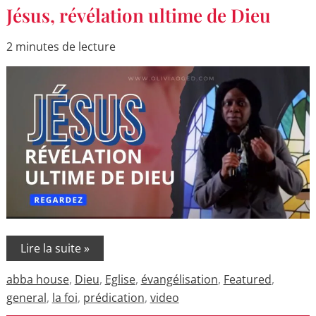
Jésus,
Jésus, révélation ultime de Dieu
révélation
ultime
de
2 minutes de lecture
Dieu
Lire la suite »
abba house
,
Dieu
,
Eglise
,
évangélisation
,
Featured
,
general
,
la foi
,
prédication
,
video