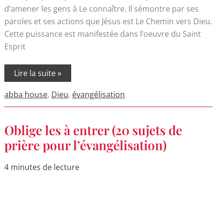
d’amener les gens à Le connaître. Il sémontre par ses
paroles et ses actions que Jésus est Le Chemin vers Dieu.
Cette puissance est manifestée dans l’oeuvre du Saint
Esprit
Lire la suite »
abba house
,
Dieu
,
évangélisation
Oblige
Oblige les à entrer (20 sujets de
les
à
prière pour l’évangélisation)
entrer
(20
sujets
4 minutes de lecture
de
prière
pour
l’évangélisation)