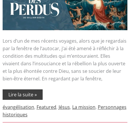
Lors d’un de mes récents voyages, alors que je regardais
par la fenêtre de l’autocar, j’ai été amené à réfléchir à la
condition des multitudes qui m’entouraient. Elles
vivaient dans l’insouciance et la rébellion la plus ouverte
et la plus éhontée contre Dieu, sans se soucier de leur
bien-être éternel. En regardant par la fenêtre,
Lire la suite »
évangélisation
,
Featured
,
Jésus
,
La mission
,
Personnages
historiques