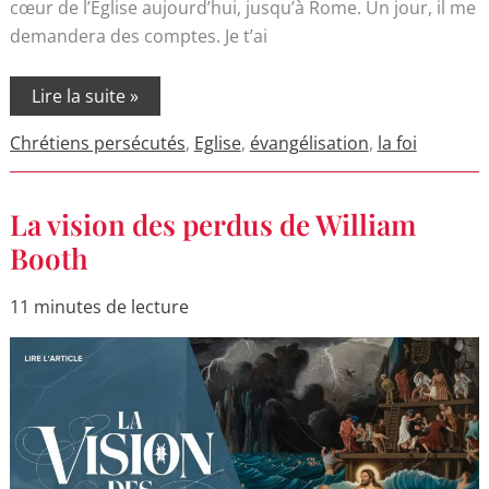
cœur de l’Église aujourd’hui, jusqu’à Rome. Un jour, il me
demandera des comptes. Je t’ai
Lire la suite »
Chrétiens persécutés
,
Eglise
,
évangélisation
,
la foi
La
La vision des perdus de William
vision
des
Booth
perdus
de
William
11 minutes de lecture
Booth