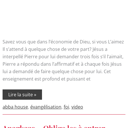
Savez vous que dans l’économie de Dieu, si vous L’aimez
Il s’attend à quelque chose de votre part? Jésus a
interpellé Pierre pour lui demander trois fois s’il l’aimait,
Pierre a répondu dans l’affirmatif et à chaque fois Jésus
lui a demandé de faire quelque chose pour lui. Cet
enseignement est profond et puissant et
Lire la suite »
abba house
,
évangélisation
,
foi
,
video
Anagkazo