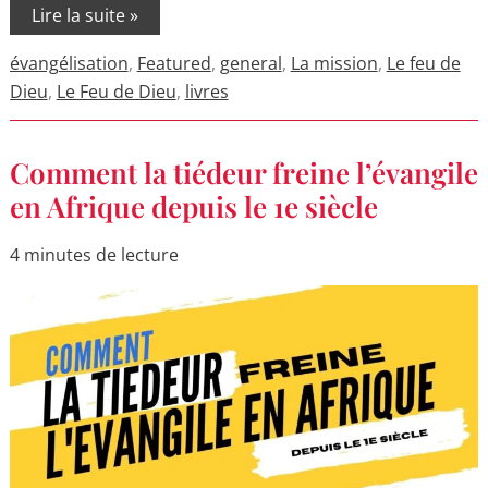
Lire la suite »
évangélisation
,
Featured
,
general
,
La mission
,
Le feu de
Dieu
,
Le Feu de Dieu
,
livres
Comment
Comment la tiédeur freine l’évangile
la
tiédeur
en Afrique depuis le 1e siècle
freine
l’évangile
en
4 minutes de lecture
Afrique
depuis
le
1e
siècle