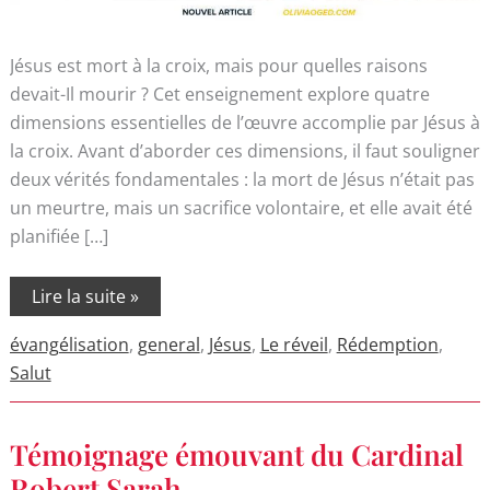
Jésus est mort à la croix, mais pour quelles raisons
devait-Il mourir ? Cet enseignement explore quatre
dimensions essentielles de l’œuvre accomplie par Jésus à
la croix. Avant d’aborder ces dimensions, il faut souligner
deux vérités fondamentales : la mort de Jésus n’était pas
un meurtre, mais un sacrifice volontaire, et elle avait été
planifiée […]
Lire la suite »
évangélisation
,
general
,
Jésus
,
Le réveil
,
Rédemption
,
Salut
Témoignage
Témoignage émouvant du Cardinal
émouvant
du
Robert Sarah