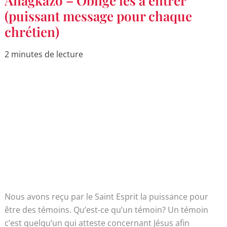
Anagkazo – Oblige les à entrer
–
Oblige
(puissant message pour chaque
les
chrétien)
à
entrer
(puissant
message
2 minutes de lecture
pour
chaque
chrétien)
Nous avons reçu par le Saint Esprit la puissance pour
être des témoins. Qu’est-ce qu’un témoin? Un témoin
c’est quelqu’un qui atteste concernant Jésus afin