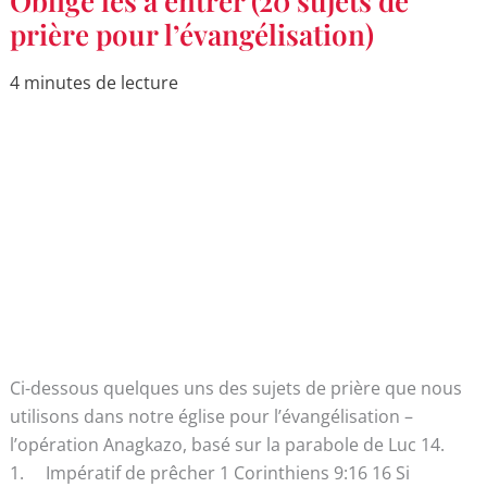
Oblige les à entrer (20 sujets de
les
à
prière pour l’évangélisation)
entrer
(20
sujets
4 minutes de lecture
de
prière
pour
l’évangélisation)
Ci-dessous quelques uns des sujets de prière que nous
utilisons dans notre église pour l’évangélisation –
l’opération Anagkazo, basé sur la parabole de Luc 14.
1. Impératif de prêcher 1 Corinthiens 9:16 16 Si