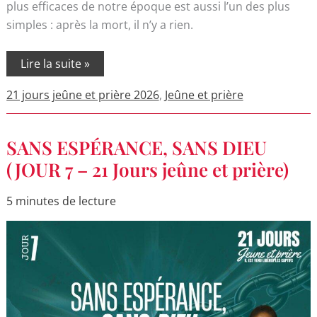
plus efficaces de notre époque est aussi l’un des plus
simples : après la mort, il n’y a rien.
Lire la suite »
21 jours jeûne et prière 2026
,
Jeûne et prière
SANS
SANS ESPÉRANCE, SANS DIEU
ESPÉRANCE,
SANS
(JOUR 7 – 21 Jours jeûne et prière)
DIEU
(JOUR
7
5 minutes de lecture
–
21
Jours
jeûne
et
prière)