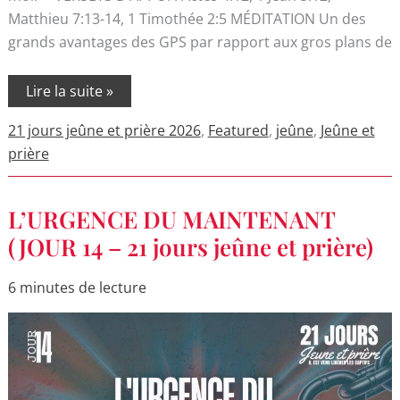
Matthieu 7:13-14, 1 Timothée 2:5 MÉDITATION Un des
grands avantages des GPS par rapport aux gros plans de
Lire la suite »
21 jours jeûne et prière 2026
,
Featured
,
jeûne
,
Jeûne et
prière
L’URGENCE
L’URGENCE DU MAINTENANT
DU
MAINTENANT
(JOUR 14 – 21 jours jeûne et prière)
(JOUR
14
–
6 minutes de lecture
21
jours
jeûne
et
prière)