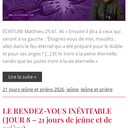
ÉCRITURE Matthieu 25:41, 46 « Ensuite il dira à ceux qui
seront à sa gauche : ‘Éloignez-vous de moi, maudits ;
allez dans le feu éternel qui a été préparé pour le diable
et pour ses anges !’ […] Et ils iront à la peine éternelle,
tandis que les justes iront à la vie éternelle.»
Lire la suite »
21 jours jeûne et prière 2026
,
jeûne
,
Jeûne et prière
LE
LE RENDEZ-VOUS INÉVITABLE
RENDEZ-
VOUS
(JOUR 8 – 21 jours de jeûne et de
INÉVITABLE
(JOUR