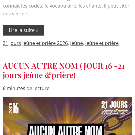
connaît les codes, le vocabulaire, les chants. Il peut citer
des versets,
Lire la suite »
21 jours jeûne et prière 2026
,
jeûne
,
Jeûne et prière
AUCUN
AUCUN AUTRE NOM (JOUR 16 -21
AUTRE
NOM
jours jeûne &prière)
(JOUR
16
-21
6 minutes de lecture
jours
jeûne
&prière)