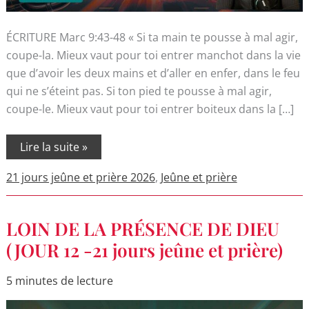
ÉCRITURE Marc 9:43-48 « Si ta main te pousse à mal agir,
coupe-la. Mieux vaut pour toi entrer manchot dans la vie
que d’avoir les deux mains et d’aller en enfer, dans le feu
qui ne s’éteint pas. Si ton pied te pousse à mal agir,
coupe-le. Mieux vaut pour toi entrer boiteux dans la […]
Lire la suite »
21 jours jeûne et prière 2026
,
Jeûne et prière
LOIN
LOIN DE LA PRÉSENCE DE DIEU
DE
LA
(JOUR 12 -21 jours jeûne et prière)
PRÉSENCE
DE
DIEU
5 minutes de lecture
(JOUR
12