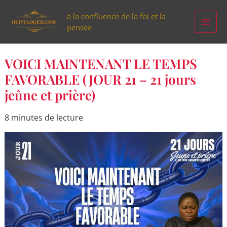
Aller
à la confluence de la foi et la
au
pensée
contenu
VOICI
VOICI MAINTENANT LE TEMPS
MAINTENANT
LE
FAVORABLE (JOUR 21 – 21 jours
TEMPS
jeûne et prière)
FAVORABLE
(JOUR
21
–
8 minutes de lecture
21
jours
jeûne
et
prière)