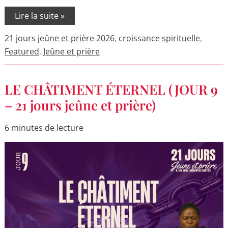
Lire la suite »
21 jours jeûne et prière 2026
,
croissance spirituelle
,
Featured
,
Jeûne et prière
LE
LE CHÂTIMENT ÉTERNEL (JOUR 9
CHÂTIMENT
ÉTERNEL
– 21 jours jeûne et prière)
(JOUR
9
–
6 minutes de lecture
21
jours
jeûne
et
prière)