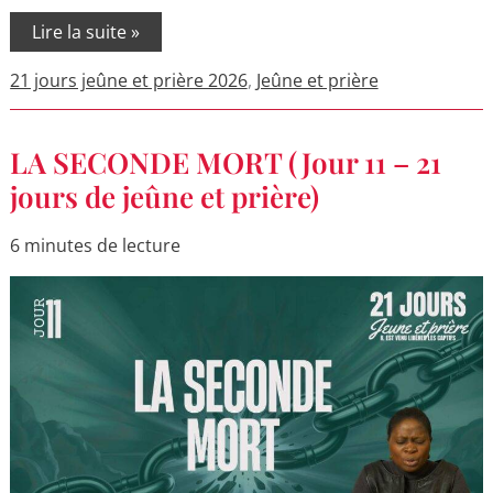
Lire la suite »
21 jours jeûne et prière 2026
,
Jeûne et prière
LA
LA SECONDE MORT (Jour 11 – 21
SECONDE
MORT
jours de jeûne et prière)
(Jour
11
–
6 minutes de lecture
21
jours
de
jeûne
et
prière)