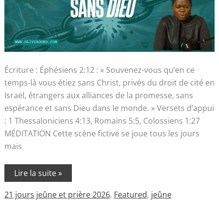
Écriture : Éphésiens 2:12 : « Souvenez-vous qu’en ce
temps-là vous étiez sans Christ, privés du droit de cité en
Israël, étrangers aux alliances de la promesse, sans
espérance et sans Dieu dans le monde. » Versets d’appui
: 1 Thessaloniciens 4:13, Romains 5:5, Colossiens 1:27
MÉDITATION Cette scène fictive se joue tous les jours
mais
Lire la suite »
21 jours jeûne et prière 2026
,
Featured
,
jeûne