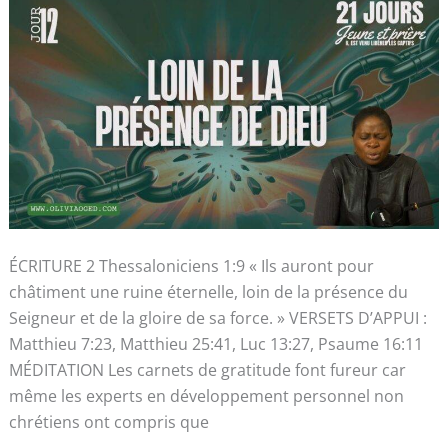
-21
jours
jeûne
et
prière)
ÉCRITURE 2 Thessaloniciens 1:9 « Ils auront pour
châtiment une ruine éternelle, loin de la présence du
Seigneur et de la gloire de sa force. » VERSETS D’APPUI :
Matthieu 7:23, Matthieu 25:41, Luc 13:27, Psaume 16:11
MÉDITATION Les carnets de gratitude font fureur car
même les experts en développement personnel non
chrétiens ont compris que