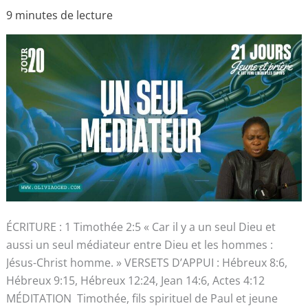
20
–
9 minutes de lecture
21
jours
jeûne
et
prière)
ÉCRITURE : 1 Timothée 2:5 « Car il y a un seul Dieu et
aussi un seul médiateur entre Dieu et les hommes :
Jésus-Christ homme. » VERSETS D’APPUI : Hébreux 8:6,
Hébreux 9:15, Hébreux 12:24, Jean 14:6, Actes 4:12
MÉDITATION Timothée, fils spirituel de Paul et jeune