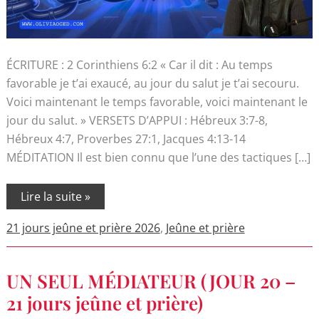
ÉCRITURE : 2 Corinthiens 6:2 « Car il dit : Au temps
favorable je t’ai exaucé, au jour du salut je t’ai secouru.
Voici maintenant le temps favorable, voici maintenant le
jour du salut. » VERSETS D’APPUI : Hébreux 3:7-8,
Hébreux 4:7, Proverbes 27:1, Jacques 4:13-14
MÉDITATION Il est bien connu que l’une des tactiques […]
Lire la suite »
21 jours jeûne et prière 2026
,
Jeûne et prière
UN
UN SEUL MÉDIATEUR (JOUR 20 –
SEUL
MÉDIATEUR
21 jours jeûne et prière)
(JOUR