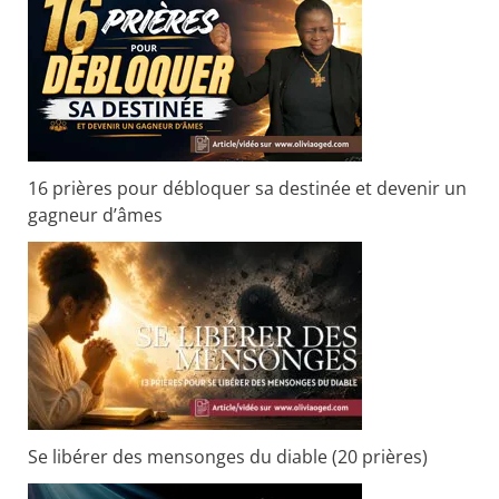
r
c
h
e
r
16 prières pour débloquer sa destinée et devenir un
gagneur d’âmes
:
Se libérer des mensonges du diable (20 prières)