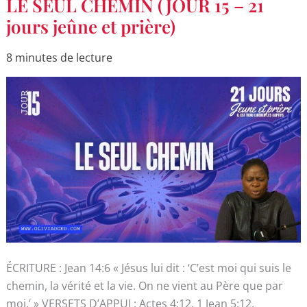
LE SEUL CHEMIN (JOUR 15 – 21
SEUL
CHEMIN
jours jeûne et prière)
(JOUR
15
–
8 minutes de lecture
21
jours
jeûne
et
prière)
ÉCRITURE : Jean 14:6 « Jésus lui dit : ‘C’est moi qui suis le
chemin, la vérité et la vie. On ne vient au Père que par
moi.’ » VERSETS D’APPUI : Actes 4:12, 1 Jean 5:12,