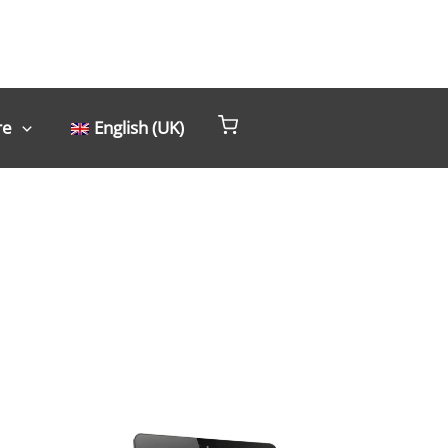
re
English (UK)
Livre gratuit !