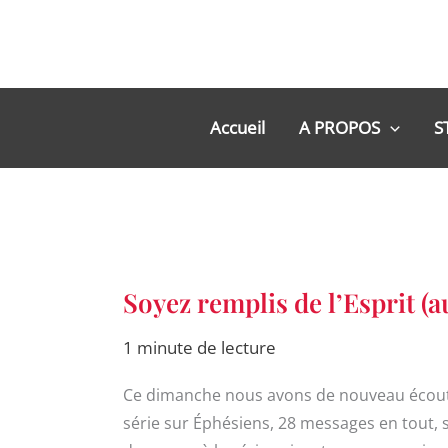
Aller
au
contenu
Accueil
A PROPOS
S
Soyez
Soyez remplis de l’Esprit (a
remplis
de
l’Esprit
1 minute de lecture
(audio)
Ce dimanche nous avons de nouveau écouté 
série sur Éphésiens, 28 messages en tout, soi