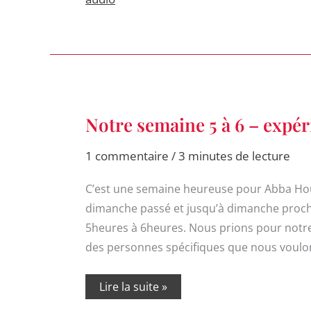
Notre
Notre semaine 5 à 6 – expér
semaine
5
à
1 commentaire
/
3 minutes de lecture
6
–
expérience
C’est une semaine heureuse pour Abba Hou
perso.
dimanche passé et jusqu’à dimanche prochain
5heures à 6heures. Nous prions pour notre 
des personnes spécifiques que nous voulo
Lire la suite »