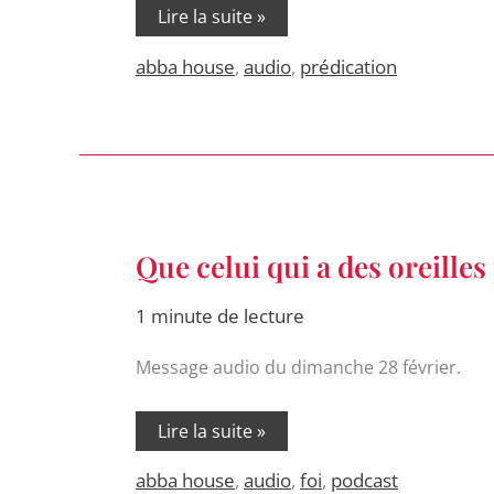
Lire la suite »
abba house
,
audio
,
prédication
Que
Que celui qui a des oreilles
celui
qui
a
1 minute de lecture
des
oreilles
pour
Message audio du dimanche 28 février.
entendre,
entende.
(audio)
Lire la suite »
abba house
,
audio
,
foi
,
podcast