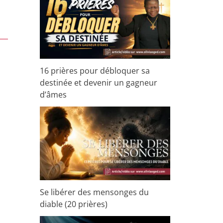
r
c
h
e
r
16 prières pour débloquer sa
destinée et devenir un gagneur
d’âmes
:
Se libérer des mensonges du
diable (20 prières)