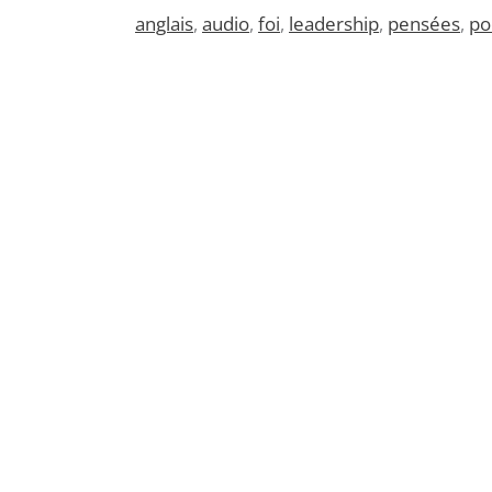
anglais
,
audio
,
foi
,
leadership
,
pensées
,
po