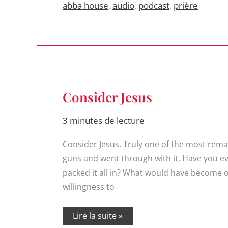
abba house
,
audio
,
podcast
,
prière
Consider
Consider Jesus
Jesus
3 minutes de lecture
Consider Jesus. Truly one of the most remar
guns and went through with it. Have you 
packed it all in? What would have become of
willingness to
Lire la suite »