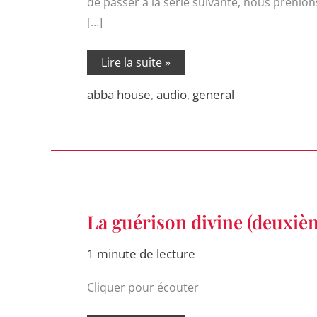
de passer à la série suivante, nous prenio
[…]
Lire la suite »
abba house
,
audio
,
general
La
La guérison divine (deuxièm
guérison
divine
(deuxième
1 minute de lecture
partie)
audio
Cliquer pour écouter