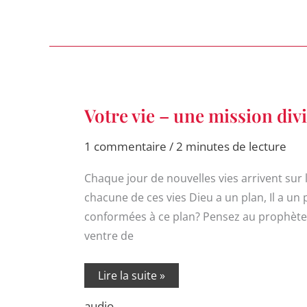
Votre
Votre vie – une mission div
vie
–
une
1 commentaire
/
2 minutes de lecture
mission
divine
Chaque jour de nouvelles vies arrivent sur 
chacune de ces vies Dieu a un plan, Il a un
conformées à ce plan? Pensez au prophète Jé
ventre de
Lire la suite »
audio