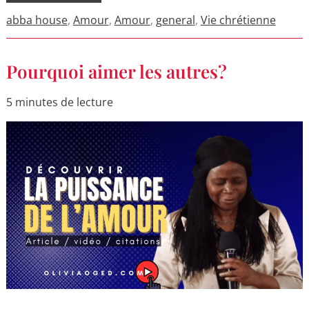
abba house
,
Amour
,
Amour
,
general
,
Vie chrétienne
Pourquoi
Pourquoi aimer les autres?
aimer
les
autres?
5 minutes de lecture