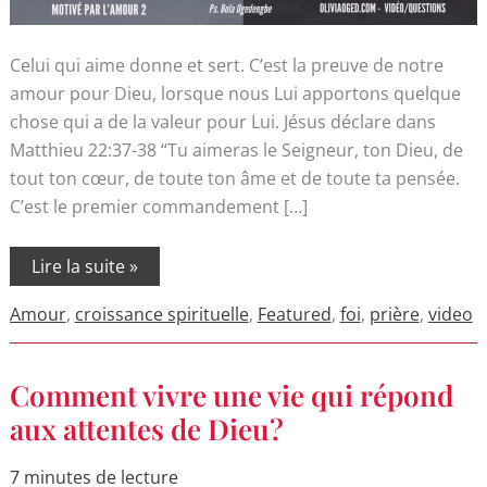
Celui qui aime donne et sert. C’est la preuve de notre
amour pour Dieu, lorsque nous Lui apportons quelque
chose qui a de la valeur pour Lui. Jésus déclare dans
Matthieu 22:37-38 “Tu aimeras le Seigneur, ton Dieu, de
tout ton cœur, de toute ton âme et de toute ta pensée.
C’est le premier commandement […]
Lire la suite »
Amour
,
croissance spirituelle
,
Featured
,
foi
,
prière
,
video
Comment
Comment vivre une vie qui répond
vivre
une
aux attentes de Dieu?
vie
qui
répond
7 minutes de lecture