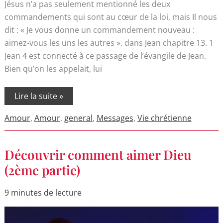
Jésus n’a pas seulement mentionné les deux
commandements qui sont au cœur de la loi, mais Il nous
dit : « Je vous donne un commandement nouveau :
aimez-vous les uns les autres ». dans Jean chapitre 13. 1
Jean 4 est connecté à ce passage de l’évangile de Jean.
Bien qu’on les appelait, lui
Lire la suite »
Amour
,
Amour
,
general
,
Messages
,
Vie chrétienne
Découvrir
Découvrir comment aimer Dieu
comment
aimer
(2ème partie)
Dieu
(2ème
partie)
9 minutes de lecture