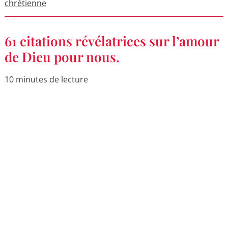
chrétienne
61
61 citations révélatrices sur l’amour
citations
révélatrices
de Dieu pour nous.
sur
l’amour
de
10 minutes de lecture
Dieu
pour
nous.