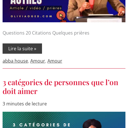
Questions 20 Citations Quelques prières
Lire la suite »
abba house
,
Amour
,
Amour
3
3 catégories de personnes que l’on
catégories
de
doit aimer
personnes
que
l’on
3 minutes de lecture
doit
aimer