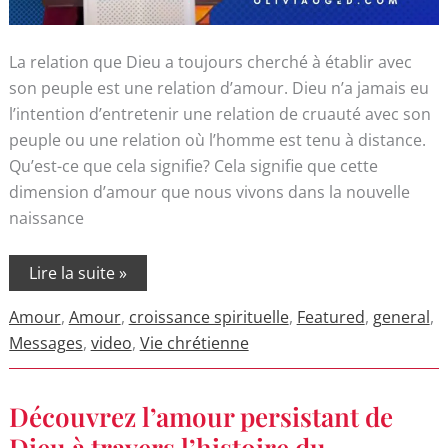
La relation que Dieu a toujours cherché à établir avec
son peuple est une relation d’amour. Dieu n’a jamais eu
l’intention d’entretenir une relation de cruauté avec son
peuple ou une relation où l’homme est tenu à distance.
Qu’est-ce que cela signifie? Cela signifie que cette
dimension d’amour que nous vivons dans la nouvelle
naissance
Lire la suite »
Amour
,
Amour
,
croissance spirituelle
,
Featured
,
general
,
Messages
,
video
,
Vie chrétienne
Découvrez
Découvrez l’amour persistant de
l’amour
persistant
Dieu à travers l’histoire du