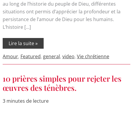
au long de l’historie du peuple de Dieu, différentes
situations ont permis d’apprécier la profondeur et la
persistance de l’amour de Dieu pour les humains.
L’histoire […]
Lire la suite »
Amour
,
Featured
,
general
,
video
,
Vie chrétienne
10
10 prières simples pour rejeter les
prières
simples
œuvres des ténèbres.
pour
rejeter
les
3 minutes de lecture
œuvres
des
ténèbres.