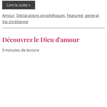
Lire la suite »
Amour
,
Déclarations prophétiques
,
Featured
,
general
,
Vie chrétienne
Découvrez
Découvrez le Dieu d’amour
le
Dieu
d’amour
9 minutes de lecture