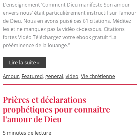
L’enseignement ‘Comment Dieu manifeste Son amour
envers nous’ était particulièrement instructif sur l’amour
de Dieu. Nous en avons puisé ces 61 citations. Méditez
les et ne manquez pas la vidéo ci-dessous. Citations
fortes Vidéo Téléchargez votre ebook gratuit “La
prééminence de la louange.”
Lire la suite »
Amour
,
Featured
,
general
,
video
,
Vie chrétienne
Prières
Prières et déclarations
et
déclarations
prophétiques pour connaître
prophétiques
l’amour de Dieu
pour
connaître
l’amour
de
5 minutes de lecture
Dieu